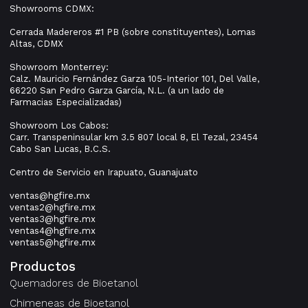
Showrooms CDMX:
Cerrada Madereros #1 PB (sobre constituyentes), Lomas
Altas, CDMX
Showroom Monterrey:
Calz. Mauricio Fernández Garza 105-Interior 101, Del Valle,
66220 San Pedro Garza García, N.L. (a un lado de
Farmacias Especializadas)
Showroom Los Cabos:
Carr. Transpeninsular km 3.5 807 local 8, El Tezal, 23454
Cabo San Lucas, B.C.S.
Centro de Servicio en Irapuato, Guanajuato
ventas@hgfire.mx
ventas2@hgfire.mx
ventas3@hgfire.mx
ventas4@hgfire.mx
ventas5@hgfire.mx
Productos
Quemadores de Bioetanol
Chimeneas de Bioetanol