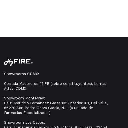
Showrooms CDMX:
Cerrada Madereros #1 PB (sobre constituyentes), Lomas
Altas, CDMX
Showroom Monterrey:
Calz. Mauricio Fernández Garza 105-Interior 101, Del Valle,
66220 San Pedro Garza García, N.L. (a un lado de
Farmacias Especializadas)
Showroom Los Cabos:
Carr. Transpeninsular km 3.5 807 local 8, El Tezal, 23454