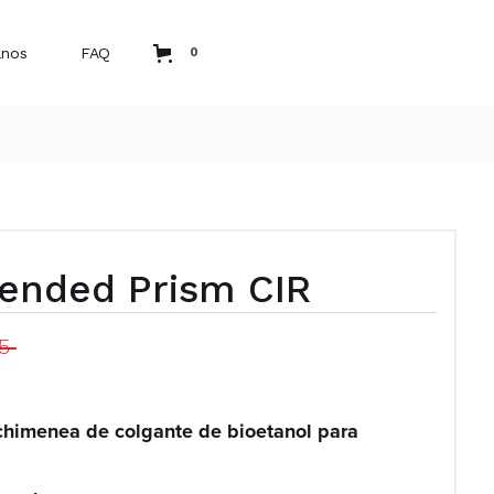
anos
FAQ
0
ended Prism CIR
75
 chimenea de colgante de bioetanol para