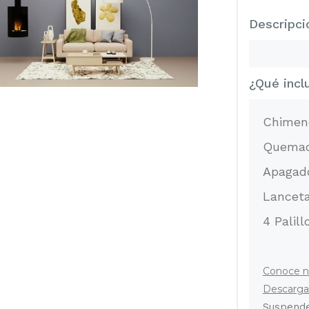
Descripci
¿Qué incl
Chimen
Quema
Apagad
Lanceta
4 Palil
Conoce n
Descargar
Suspende