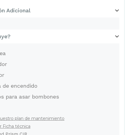
ón Adicional
uye?
ea
dor
or
 de encendido
los para asar bombones
uestro plan de mantenimiento
 Ficha técnica
d Prism CIR