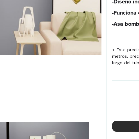
-Diseño in
-Funciona 
-Asa bomb
+ Este preci
metros, prec
largo del tu