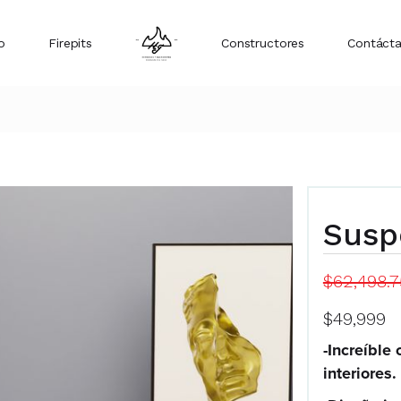
o
Firepits
Constructores
Contáct
Susp
$62,498.
$49,999
-Increíble
interiores.