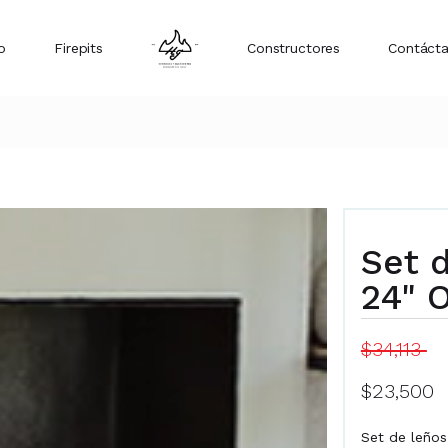
o
Firepits
Constructores
Contáct
Set 
24" 
$34,113
$23,500
Set de leños