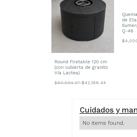
Quema
de Eta
Sumer
Q-46
$4,0
Round Firetable 120 cm
(con cubierta de granito
Vía Lactea)
$60,594.37
$42,186.44
Cuidados y ma
No items found.