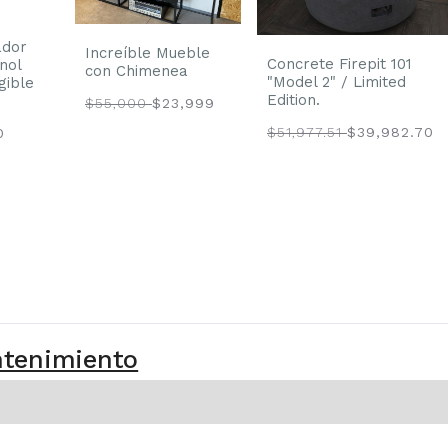
dor
Increíble Mueble
Concrete Firepit 101
nol
con Chimenea
"Model 2" / Limited
gible
Edition.
$55,000
$23,999
$51,977.51
$39,982.70
00
ntenimiento