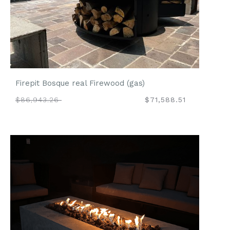
Firepit Bosque real Firewood (gas)
$86,943.26
$71,588.51