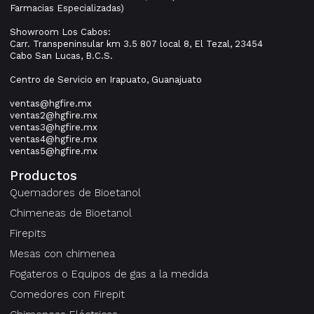
Farmacias Especializadas)
Showroom Los Cabos:
Carr. Transpeninsular km 3.5 807 local 8, El Tezal, 23454
Cabo San Lucas, B.C.S.
Centro de Servicio en Irapuato, Guanajuato
ventas@hgfire.mx
ventas2@hgfire.mx
ventas3@hgfire.mx
ventas4@hgfire.mx
ventas5@hgfire.mx
Productos
Quemadores de Bioetanol
Chimeneas de Bioetanol
Firepits
Mesas con chimenea
Fogateros o Equipos de gas a la medida
Comedores con Firepit