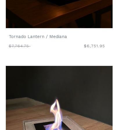
Tornado Lantern / Mediana
$7,764.75
$6,751.95