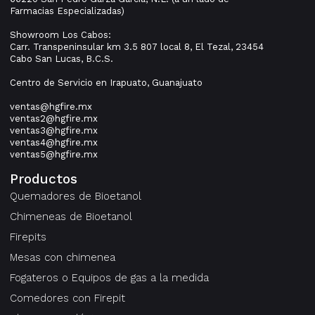
Farmacias Especializadas)
Showroom Los Cabos:
Carr. Transpeninsular km 3.5 807 local 8, El Tezal, 23454
Cabo San Lucas, B.C.S.
Centro de Servicio en Irapuato, Guanajuato
ventas@hgfire.mx
ventas2@hgfire.mx
ventas3@hgfire.mx
ventas4@hgfire.mx
ventas5@hgfire.mx
Productos
Quemadores de Bioetanol
Chimeneas de Bioetanol
Firepits
Mesas con chimenea
Fogateros o Equipos de gas a la medida
Comedores con Firepit