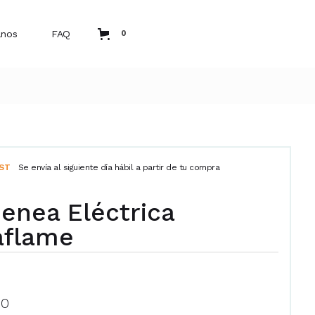
anos
FAQ
0
AST
Se envía al siguiente día hábil a partir de tu compra
enea Eléctrica
aflame
20