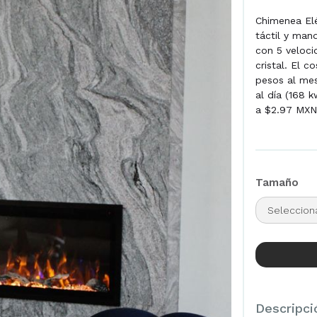
Chimenea Elé
táctil y man
con 5 veloci
cristal. El 
pesos al mes
al día (168 
a $2.97 MXN
Tamaño
Descripci