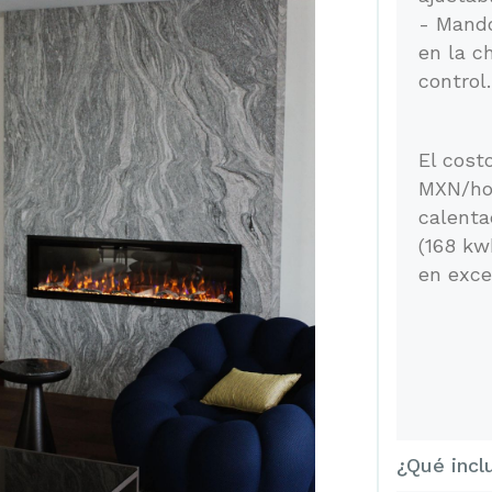
- Mando
en la c
control.
El cost
MXN/hor
calenta
(168 kw
en exc
¿Qué incl