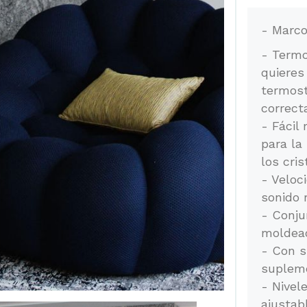
- Marco
- Termo
quieres
termost
correct
- Fácil
para la
los cris
- Veloc
sonido 
- Conju
moldead
- Con s
supleme
- Nivele
ajustab