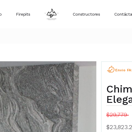
o
Firepits
Constructores
Contáct
Envio F
Chim
Eleg
$29,779
$23,823.