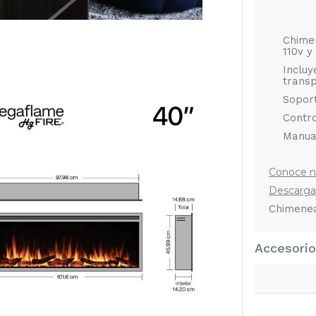
Chime
110v y
Incluy
trans
Soport
Contr
Manual
Conoce n
Descargar
Chimenea
Accesori