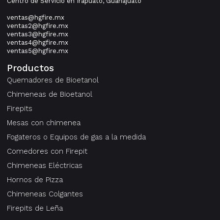
Centro de Servicio en Irapuato, Guanajuato
ventas@hgfire.mx
ventas2@hgfire.mx
ventas3@hgfire.mx
ventas4@hgfire.mx
ventas5@hgfire.mx
Productos
Quemadores de Bioetanol
Chimeneas de Bioetanol
Firepits
Mesas con chimenea
Fogateros o Equipos de gas a la medida
Comedores con Firepit
Chimeneas Eléctricas
Hornos de Pizza
Chimeneas Colgantes
Firepits de Leña