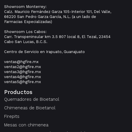
Showroom Monterrey:
Calz. Mauricio Fernández Garza 105-Interior 101, Del Valle,
66220 San Pedro Garza García, N.L. (a un lado de
Farmacias Especializadas)
Showroom Los Cabos:
Carr. Transpeninsular km 3.5 807 local 8, El Tezal, 23454
Cabo San Lucas, B.C.S.
Centro de Servicio en Irapuato, Guanajuato
ventas@hgfire.mx
ventas2@hgfire.mx
ventas3@hgfire.mx
ventas4@hgfire.mx
ventas5@hgfire.mx
Productos
Quemadores de Bioetanol
Chimeneas de Bioetanol
Firepits
Mesas con chimenea