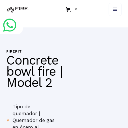
0
FIREPIT
Concrete
bowl fire |
Model 2
Tipo de
quemador |
Quemador de gas
en Acero al