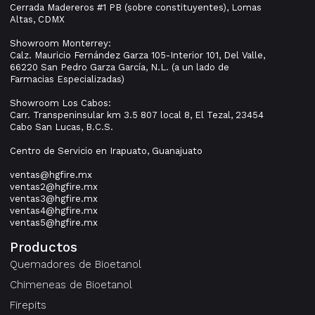
Cerrada Madereros #1 PB (sobre constituyentes), Lomas
Altas, CDMX
Showroom Monterrey:
Calz. Mauricio Fernández Garza 105-Interior 101, Del Valle,
66220 San Pedro Garza García, N.L. (a un lado de
Farmacias Especializadas)
Showroom Los Cabos:
Carr. Transpeninsular km 3.5 807 local 8, El Tezal, 23454
Cabo San Lucas, B.C.S.
Centro de Servicio en Irapuato, Guanajuato
ventas@hgfire.mx
ventas2@hgfire.mx
ventas3@hgfire.mx
ventas4@hgfire.mx
ventas5@hgfire.mx
Productos
Quemadores de Bioetanol
Chimeneas de Bioetanol
Firepits